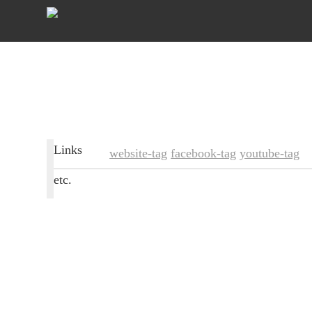
Links
website-tag
facebook-tag
youtube-tag
etc.